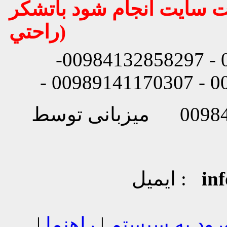
يت سايت انجام شود باتشكر
راحتي)
شماره تماس: 00984132858296 - 00984132858297-
in
ایمیل :
رود به سیستم
|
راهنما
|