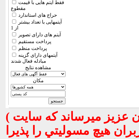
فقط آیتم هایی با قیمت
مقطوع
حراج های استاندارد
آیتمهایی با تعداد بیشتر
از 1
آیتم های دارای تصویر
پرداخت مستقیم
پرداخت منظم
آیتمهای دارای گزینه
مبادله فعال شدند
مشاهده نتایج
مكان
( تذكر مهم : به استحضار تمامي كاربران عزيز ميرساند كه سايت
بران هيچ مسوليتي را پذيرا