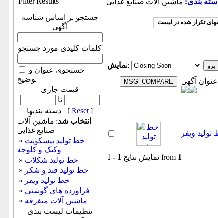
Filter Results
سته بندی:
ماشین آلات صنایع غذایی
جستجو بر اساس شناسه
مهای تکرار شده در لیست
آگهی
کلمات کلیدی مورد جستجو
:
نمایش
جستجوی عنوان و
توضیح
عنوان آگهی
قیمت جاری
تا
]
Reset
دسته بندیها [
انتخاب شد
: ماشین آلات
صنایع غذایی
تولید ویفر
خط توليد بيسكويت
»
وکیک و کلوچه
1
from
نمایش نتایج
1 - 1
خط توليد شكلات
»
خط توليد قند و شكر
»
خط توليد ويفر
»
فراورده های گوشتی
»
ماشین آلات متفرقه
»
تنظیمات لیست بندی