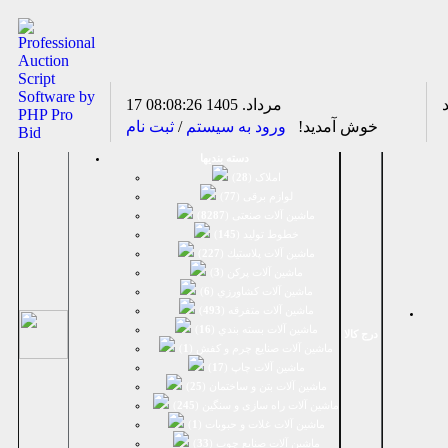
17 مرداد. 1405
08:08:26
خوش آمدید!
ورود به سیستم
/
ثبت نام
دسته بندیها
املاک (
28
)
لوازم برقی (
77
)
ماشين آلات صنعتی (
8287
)
خطوط تولید (
145
)
ماشين آلات پلاستيك (
227
)
ماشين آلات پرکن (
3
)
ماشين آلات كشاورزي (
6
)
ماشين آلات متفرقه (
493
)
ماشين آلات بسته بندي (
16
)
درج کالا
ماشين آلات صنایع چرم و کفش (
1
)
ماشین آلات چاپ (
17
)
ماشین آلات بتن و ساختمان (
25
)
ماشین آلات راه سازی و سنگین (
245
)
ماشین آلات غلات و حبوبات (
1
)
ماشین آلات صنایع چوب (
33
)