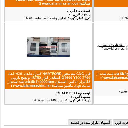
میباشد(www.jahanmashin.com ))
قیمت پایه :
1 ریال
پیشنهاد كنونی :
-
تاریخ اتمام آگهی :
20 ارديبهشت 1403 ساعت 16:48
(اطلاعات ثبت شده از
فرز CNC سه محور HARTFORD کنترل هایدن -426- ابعاد
X1600 Y700 Z700- استاندار ابزار BT50- تولچنج بازویی
32 ابزار - باکس- اسپیندل 4000rpm ( اطلاعات ثبت شده از
سایت جهان ماشین میباشد(www.jahanmashin.com) )
قیمت پایه :
1 Ø±ÛŒØ§Ù„
پیشنهاد كنونی :
-
تاریخ اتمام آگهی :
4 بهمن 1405 ساعت 06:09
ید فوری
آیتمهای تکرار شده در لیست