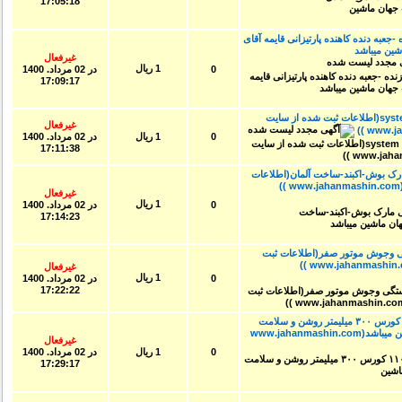
17:05:18
به دنده کاهنده پارتیزانی قایمه آقای
ن میباشد
غیرفعال
1 ریال
0
در
02 مرداد. 1400
17:09:17
فروش یک عدد کنترل زیمنس -مدلsystem 8(اطلاعات ثبت شده از سایت
غیرفعال
0
1 ریال
در
02 مرداد. 1400
17:11:38
ک بوش-اکبند-ساخت آلمان(اطلاعات
غیرفعال
1 ریال
0
در
02 مرداد. 1400
17:14:23
ستگی وجوش موتور صفر(اطلاعات ثبت
غیرفعال
1 ریال
0
در
02 مرداد. 1400
17:22:22
پرس ۶۳۰‌تن ورنیر ابعاد میز ۱۵۰۰×۱۱۰۰ کورس ۳۰۰ میلیمتر روشن و سلامت
(اطلاعات ثبت شده از سایت جهان ماشین میباشد(www.jahanmashin.com
غیرفعال
0
1 ریال
در
02 مرداد. 1400
17:29:17