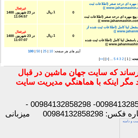
چ مهره ای درحد صفر (اطلاعات ثبت
غیرفعال
1 ریال
0
در
23 شهريور. 1400
11:04:57
ومانی بامشعل اینا کامل (اطلاعات ثبت شده از
غیرفعال
1 ریال
0
در
23 شهريور. 1400
11:07:07
آیتم های هر صفحه:
10
|
25
|
50
|
100
ه
: [ 1 ]
2
3
4
5
... [
>
] [
>>
]
رساند كه سايت جهان ماشين در قبال
د مگر اينكه با هماهنگي مديريت سايت
شماره تماس: 00984132858296 - 00984132858297- 00984132858298 -
س: 00984132858298
میزبانی