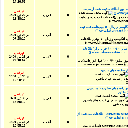
14:26:57
ر تک-ساخت چین(اطلاعات ثبت شده از سایت
غیرفعال
0
1 ریال
در
26 تير. 1400
13:38:12
پمپهای دنده ای اصلی -ژاپنی-امریکایی-انگلیسی و زدال ۵۰ چینی(اطلاعات ثبت
غیرفعال
1 ریال
0
در
28 تير. 1400
07:28:10
سنگ محور همراه با داخل زن مارک توز -سایز۳۰۰*۱۰۰۰-فول ابزار(اطلاعات
غیرفعال
1 ریال
0
در
28 تير. 1400
23:18:59
 سایت جهان ماشین
غیرفعال
0
1 ریال
در
30 تير. 1400
12:50:35
هیزات هوای فشرده-اتوماسیون
ماشین
غیرفعال
0
1 ریال
در
30 تير. 1400
12:55:10
فروش درایوهای سینامیک زیمنس SIEMENS SINAMICS (اطلاعات ثبت شده از
غیرفعال
1 ریال
0
در
31 تير. 1400
20:55:15