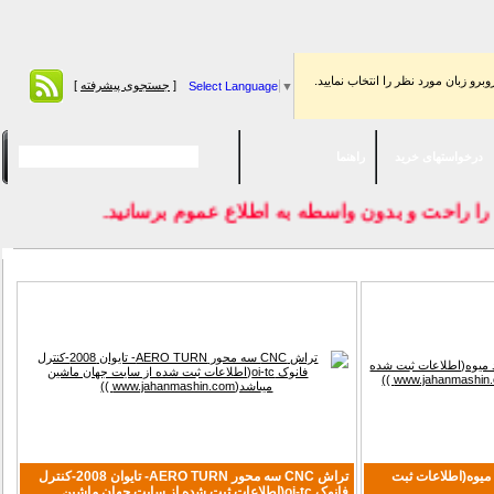
برو زبان مورد نظر را انتخاب نماييد.
[
جستجوی پیشرفته
]
Select Language
▼
درخواستهای خرید
راهنما
 را راحت و بدون واسطه به اطلاع عموم برسانيد.
یوه(اطلاعات ثبت
تراش CNC سه محور AERO TURN- تایوان 2008-کنترل
فانوک oi-tc(اطلاعات ثبت شده از سایت جهان ماشین