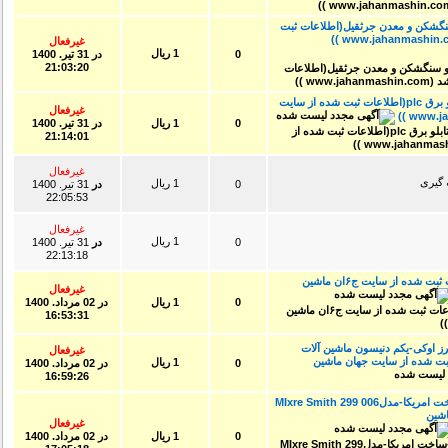
گشکن و معدن جرثقیل(اطلاعات ثبت
غیرفعال
1 ریال
0
در
31 تير. 1400
21:03:20
پرس برک ۲.۵متر ۶۳تن ساخت چین تابلو برق plc(اطلاعات ثبت شده از سایت
غیرفعال
0
1 ریال
در
31 تير. 1400
21:14:01
غیرفعال
1 ریال
0
در
31 تير. 1400
22:05:53
غیرفعال
1 ریال
0
در
31 تير. 1400
22:13:18
انواع تعمیرات بیل انجام میشود(اطلاعات ثبت شده از سایت ج۶ان ماشین
غیرفعال
0
1 ریال
در
02 مرداد. 1400
16:53:31
رز اوکی-یکم دنیسون ماشین آلات
غیرفعال
 شده از سایت جهان ماشین
1 ریال
0
در
02 مرداد. 1400
16:59:26
دستگاه میکس جوش-مارکSM ITH-ساخت امریکا-مدلMIxre Smith 299 006
ین
غیرفعال
0
1 ریال
در
02 مرداد. 1400