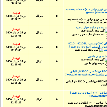
06:52:52
وارد کننده انواع بلبرینگ های فوق تخصصی فرز و تراشcnc(اطلاعات ثبت شده
غیرفعال
1 ریال
0
در
15 خرداد. 1400
22:02:23
pe(اطلاعات ثبت شده از سایت جهان ماشین
غیرفعال
0
1 ریال
در
15 خرداد. 1400
22:06:58
فروش لوازم سی ان سیCNC - کنترلرهای CNC زیمنس 802D _ 802DSL -
غیرفعال
رترهای 5/5W الی 30KW مخصوص اسپندل (اطلاعات ثبت شده از
1 ریال
0
در
15 خرداد. 1400
22:13:06
یت جهان ماشین
غیرفعال
0
1 ریال
در
15 خرداد. 1400
22:18:06
فروش ویژه محصولات پیکر تایوان PECKER فرزانگشتی HSSCO و الماس
www.jaha))
غیرفعال
0
1 ریال
در
16 خرداد. 1400
22:08:29
لبه چسبان ۵ ایستگاه آتالای صنعتی-سال ساخت ۲۰۱۰ (اطلاعات ثبت شده از
غیرفعال
1 ریال
0
در
16 خرداد. 1400
22:43:25