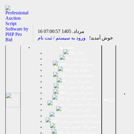
16 مرداد. 1405
07:00:57
خوش آمدید!
ورود به سیستم
/
ثبت نام
دسته بندیها
املاک (
28
)
لوازم برقی (
77
)
ماشين آلات صنعتی (
8287
)
خطوط تولید (
145
)
ماشين آلات پلاستيك (
227
)
ماشين آلات پرکن (
3
)
ماشين آلات كشاورزي (
6
)
ماشين آلات متفرقه (
493
)
ماشين آلات بسته بندي (
16
)
درج کالا
ماشين آلات صنایع چرم و کفش (
1
)
ماشین آلات چاپ (
17
)
ماشین آلات بتن و ساختمان (
25
)
ماشین آلات راه سازی و سنگین (
245
)
ماشین آلات غلات و حبوبات (
1
)
ماشین آلات صنایع چوب (
33
)