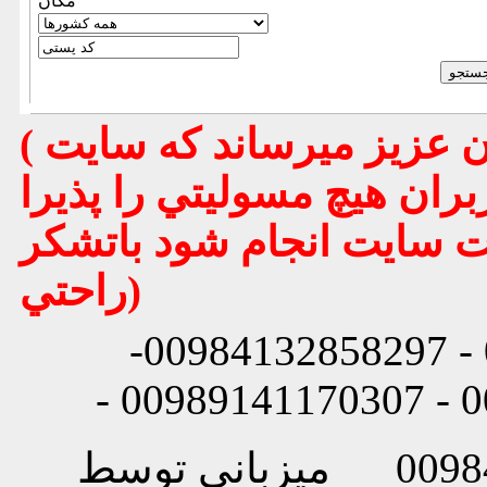
مكان
( تذكر مهم : به استحضار تمامي كاربران عزيز ميرساند كه سايت
بران هيچ مسوليتي را پذيرا
يت سايت انجام شود باتشكر
راحتي)
شماره تماس: 00984132858296 - 00984132858297-