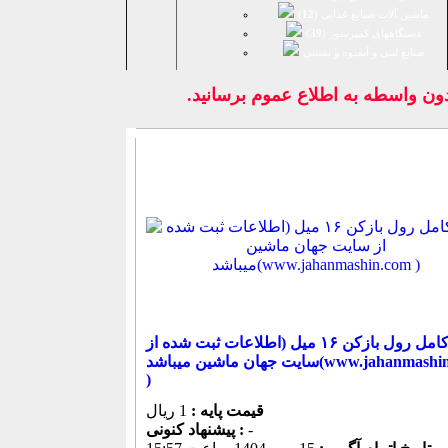
ماشین آلات صنایع غذایی (
12
)
دستگاههای کمپرسور (
39
)
صنايع لبنی و آبمیوه و بستنی
 بدون واسطه به اطلاع عموم برسانيد.
خط کامل رول بازکن ۱۶ میل (اطلاعات ثبت شده از
سایت جهان ماشین میباشد(www.jahanmashin.com
)
قیمت پایه :
1 ریال
-
پیشنهاد كنونی :