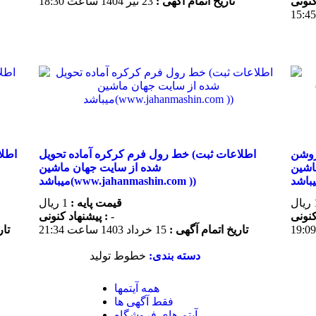
تاریخ اتمام آگهی :
23 تير 1404 ساعت 18:30
پیچ ۶ گوش ام ۱۰ و ام ۸ روشن (اطلاعات
خط رول فرم کرکره آماده تحویل (اطلاعات ثبت
اشین
شده از سایت جهان ماشین
میباشد(www.jahanmashin.com ))
قیمت پایه :
1 ریال
-
پیشنهاد كنونی :
تاریخ اتمام آگهی :
15 خرداد 1403 ساعت 21:34
تار
دسته بندی:
خطوط تولید
همه آیتمها
فقط آگهی ها
آیتم های فروشگاه