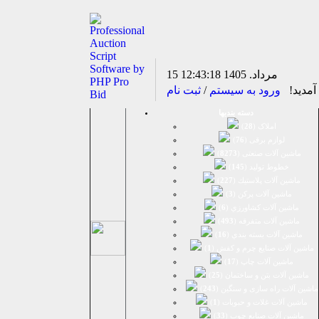
15 مرداد. 1405
12:43:19
مدید!
ورود به سیستم
/
ثبت نام
دسته بندیها
املاک (
28
)
لوازم برقی (
76
)
ماشين آلات صنعتی (
8273
)
خطوط تولید (
145
)
ماشين آلات پلاستيك (
227
)
ماشين آلات پرکن (
3
)
ماشين آلات كشاورزي (
6
)
ماشين آلات متفرقه (
493
)
ماشين آلات بسته بندي (
16
)
ماشين آلات صنایع چرم و کفش (
1
)
ماشین آلات چاپ (
17
)
ماشین آلات بتن و ساختمان (
25
)
ماشین آلات راه سازی و سنگین (
243
)
ماشین آلات غلات و حبوبات (
1
)
ماشین آلات صنایع چوب (
33
)