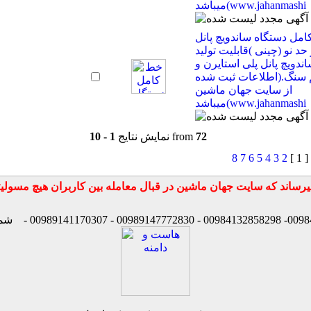
میباشد(www.jahanmashi
مل دستگاه ساندویچ پانل
حد نو (چینی )قابلیت تولید
ندویچ پانل پلی استایرن و
سنگ.(اطلاعات ثبت شده
از سایت جهان ماشین
میباشد(www.jahanmashi
72
from
نمایش نتایج
1 - 10
8
7
6
5
4
3
2
: [ 1
شماره