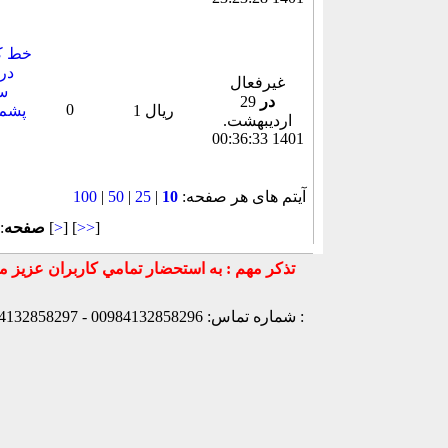
خط کا
در 
غیرفعال
سا
در
29
0
1 ریال
پشم 
ارديبهشت.
1401 00:36:33
آیتم های هر صفحه:
10
|
25
|
50
|
100
]
>>
] [
>
[
صفحه
 ]
میزبانی توسط :
شماره تماس: 00984132858296 - 00984132858297- 00984132858298 - 00989147772830 - 00989141170307 -