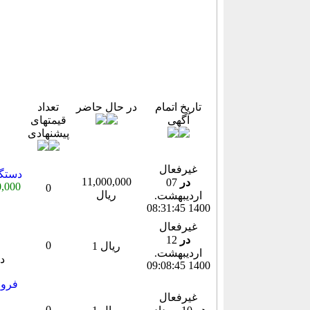
تاریخ اتمام
در حال حاضر
تعداد
آگهی
قیمتهای
پیشنهادی
غیرفعال
دستگا
11,000,000
در
07
0,000
0
ریال
ارديبهشت.
1400 08:31:45
غیرفعال
در
12
0
1 ریال
ارديبهشت.
1400 09:08:45
فروش
غیرفعال
0