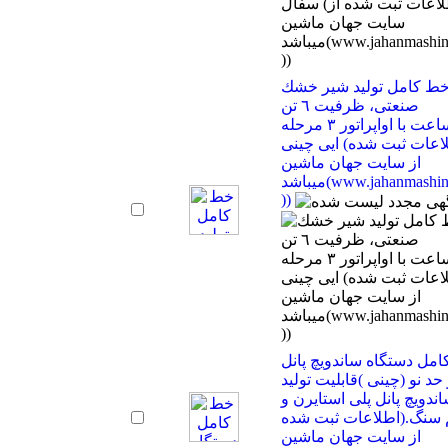
ط كامل توليد شير خشك
صنعتى، ظرفيت ٦ تن
درساعت با اواپراتور ٣ مرحله
ايى چينى (اطلاعات ثبت شده
از سایت جهان ماشین
میباشد(www.jahanmashin.com
))
مل دستگاه ساندویچ پانل
حد نو (چینی )قابلیت تولید
ندویچ پانل پلی استایرن و
سنگ.(اطلاعات ثبت شده
از سایت جهان ماشین