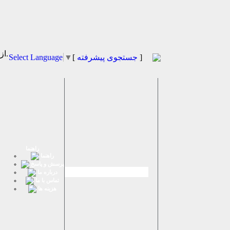
از كادر روبرو زبان مورد نظر را انتخاب نماييد.
]
جستجوی پیشرفته
[
▼
Select Language
راهنما
راهنما
پرسش و پاسخ
درباره ما
تماس با ما
هزینه ها