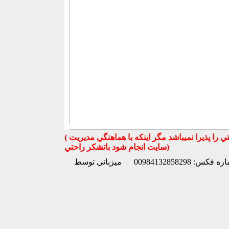
( تذكر مهم : به استحضار تمامي كاربران عزيز ميرساند كه سايت جهان ماشين در قبال معامله بين كاربران هيچ مسوليتي را پذيرا نميباشد مگر اينكه با هماهنگي مديريت
سايت انجام شود باتشكر راحتي)
 فکس: 00984132858298