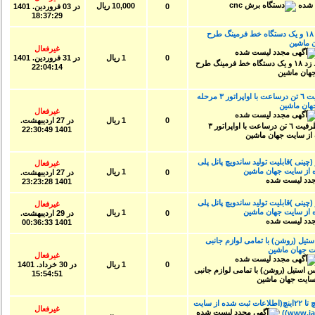
10,000 ریال
0
در
03 فروردين. 1401
18:37:29
دستگاه خط نواربری و یکدستگاه خط زد ۱۸ و یک دستگاه خط فرمینگ طرح
ماشین
غیرفعال
0
1 ریال
در
31 فروردين. 1401
22:04:14
خط كامل توليد شير خشك صنعتى، ظرفيت ٦ تن درساعت با اواپراتور ٣ مرحله
ان ماشین
غیرفعال
0
1 ریال
در
27 ارديبهشت.
1401 22:30:49
نی )قابلیت تولید ساندویچ پانل پلی
غیرفعال
ز سایت جهان ماشین
1 ریال
0
در
27 ارديبهشت.
1401 23:23:28
نی )قابلیت تولید ساندویچ پانل پلی
غیرفعال
ز سایت جهان ماشین
1 ریال
0
در
29 ارديبهشت.
1401 00:36:33
ل (روشن) با تمامی لوازم جانبی
جهان ماشین
غیرفعال
0
1 ریال
در
30 خرداد. 1401
15:54:51
ساخت خط لوله جدار چاهي از سايز ٦اينچ تا ٢٢اينچ(اطلاعات ثبت شده از سایت
غیرفعال