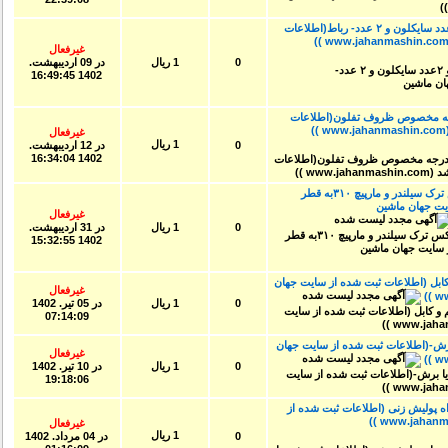
خط رنگ پودری با ۸۰ متر کانوایر نو و ۲عدد سایکلون و ۲ عدد- رباط(اطلاعات
غیرفعال
0
1 ریال
در
09 ارديبهشت.
1402 16:49:45
 خشک کن کاملا نو- ٤٠٠ درجه مخصوص ظروف تفلون(اطلاعات
غیرفعال
1 ریال
0
در
12 ارديبهشت.
1402 16:34:04
خط لوله پلی اتیلن ۷۵الی ۲۵۰...گریبکس ترک سیلندر و مارپیچ ۳۱۰به قطر
یت جهان ماشین
غیرفعال
0
1 ریال
در
31 ارديبهشت.
1402 15:32:55
ل (اطلاعات ثبت شده از سایت جهان
غیرفعال
0
1 ریال
در
05 تير. 1402
07:14:09
ش-(اطلاعات ثبت شده از سایت جهان
غیرفعال
0
1 ریال
در
10 تير. 1402
19:18:06
پولیش زنی (اطلاعات ثبت شده از
غیرفعال
1 ریال
0
در
04 مرداد. 1402