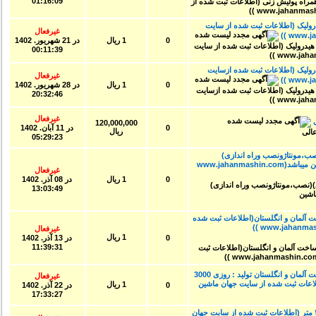
01:16:09
۶۰ تن و میز هیدرولیک (اطلاعات ثبت شده از سایت
غیرفعال
0
1 ریال
در
21 شهريور. 1402
00:11:39
۶ تن و میز هیدرولیک (اطلاعات ثبت‌ شده ازسایت
غیرفعال
0
1 ریال
در
28 شهريور. 1402
20:32:46
غیرفعال
120,000,000
0
در
11 آبان. 1402
ریال
05:29:23
،مونتاژونصب وراه اندازی)
(اطلاعات ثبت شده از سایت جهان ماشین میباشد(www.jahanmashin.com
غیرفعال
0
1 ریال
در
08 آذر. 1402
13:03:49
آلمان و انگلستان(اطلاعات ثبت شده
غیرفعال
1 ریال
0
در
13 آذر. 1402
11:39:31
خط کامل سلفون یک، دو و سه لایه ساخت آلمان و انگلستان تولید : روزی 3000
غیرفعال
سانتی متر (اطلاعات ثبت شده از سایت جهان ماشین
1 ریال
0
در
22 آذر. 1402
17:33:27
رنگ-سال خرید ۱۳۹۲-طول تونل ۴۵ متر (اطلاعات ثبت شده از سایت جهان