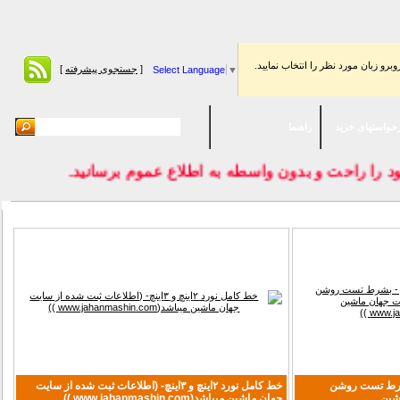
برو زبان مورد نظر را انتخاب نماييد.
[
جستجوی پیشرفته
]
Select Language
▼
واستهای خرید
راهنما
 را راحت و بدون واسطه به اطلاع عموم برسانيد.
شرط تست روشن
خط کامل نورد ۲اینچ و ۳اینچ- (اطلاعات ثبت شده از سایت
ین
جهان ماشین میباشد(www.jahanmashin.com ))