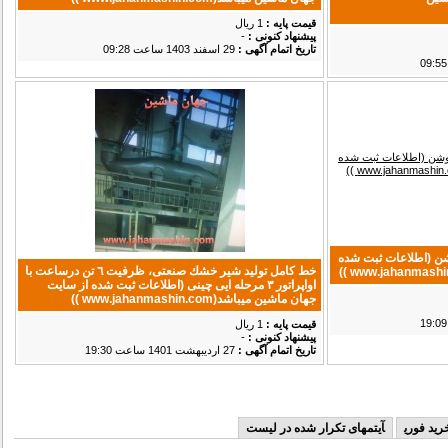
قیمت پایه :
1 ریال
پیشنهاد كنونی :
-
تاریخ اتمام آگهی :
29 اسفند 1403 ساعت 09:28
 ۶ گوش ام ۱۰ و ام ۸ روشن (اطلاعات ثبت شده
خط كامل توليد شير خشك صنعتى، ظرفيت ٦ تن درساعت با
اواپراتور ٣ مرحله ايى چينى (اطلاعات ثبت شده از سایت
جهان ماشین میباشد(www.jahanmashin.com ))
قیمت پایه :
1 ریال
پیشنهاد كنونی :
-
تاریخ اتمام آگهی :
27 ارديبهشت 1401 ساعت 19:30
ید فوری
آیتمهای تکرار شده در لیست