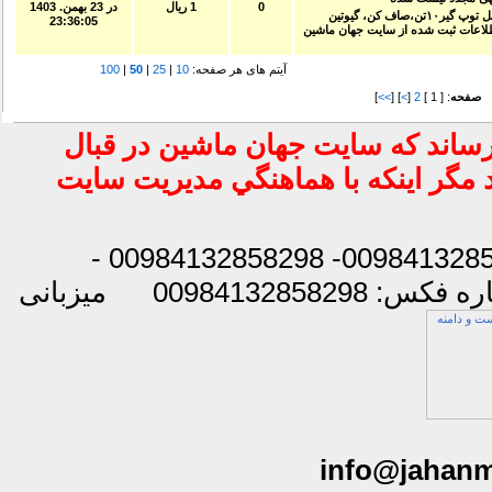
0
1 ریال
در
23 بهمن. 1403
23:36:05
آیتم های هر صفحه:
10
|
25
|
50
|
100
صفحه
: [ 1 ]
2
[
>
] [
>>
]
رساند كه سايت جهان ماشين در قبال
د مگر اينكه با هماهنگي مديريت سايت
شماره تماس: 00984132858296 - 00984132858297- 00984132858298 -
س: 00984132858298
میزبانی
info@jahan