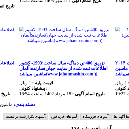
تاریخ اتمام آگهی :
21 مهر 1403 ساعت 12:54
تاریخ ات
تزریق ۵۲۰تن هاس- سال ساخت ۲۰۱۴ (اطلاعات
تزریق 400 تن دماگ- سال ساخت:1993- کشور
 ماشین
سازنده:آلمان(اطلاعات ثبت شده از سایت جهان
ماشین میباشد(www.jahanmashin.com ))
1 ریال
قیمت پایه :
1 ریال
-
پیشنهاد كنونی :
تاریخ اتمام آگهی :
18 مرداد 1402 ساعت 18:54
تاریخ 
دسته بندی:
ماشين آ
ط آگهی ها
آیتم های فروشگاه
آیتم های خرید فوری
آیتمهای تکرار شده در لیست
134 آیتم یافت شد