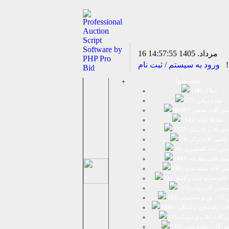
16 مرداد. 1405
14:57:56
د!
ورود به سیستم
/
ثبت نام
دسته بندیها
املاک (
28
)
لوازم برقی (
77
)
ين آلات صنعتی (
8287
)
خطوط تولید (
145
)
ين آلات پلاستيك (
227
)
ماشين آلات پرکن (
3
)
شين آلات كشاورزي (
6
)
شين آلات متفرقه (
493
)
ين آلات بسته بندي (
16
)
آلات صنایع چرم و کفش (
1
)
ماشین آلات چاپ (
17
)
 آلات بتن و ساختمان (
25
)
لات راه سازی و سنگین (
245
)
 آلات غلات و حبوبات (
1
)
ین آلات صنایع چوب (
33
)