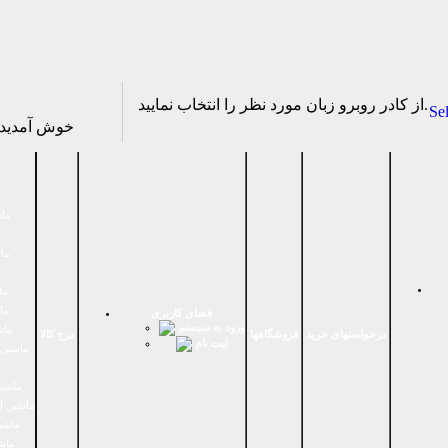
از كادر روبرو زبان مورد نظر را انتخاب نماييد.
Se
خوش آمدی
ماش
ماش
ما
ما
فضای كاربری
ورود به سیستم
ماش
درخواستهای خرید
فروشگاهها
درج کالا
ثبت نام
ماشين 
ماشین
ماشین آ
ماشین
ماش