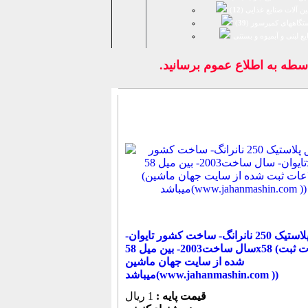
ن آلات صنایع غذایی (
12
)
تگاههای کمپرسور (
39
)
يع لبنی و آبمیوه و بستنی
ه اطلاع عموم برسانيد.
تزریق پلاستیک 250 نانرانگ- ساخت کشور تایوان-
سال ساخت2003- بین میل 58x58 (اطلاعات ثبت
شده از سایت جهان ماشین
میباشد(www.jahanmashin.com ))
قیمت پایه :
1 ریال