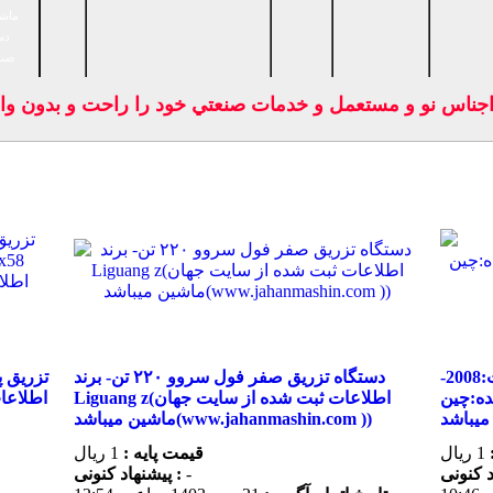
ماشی
دس
صنا
س نو و مستعمل و خدمات صنعتي خود را راحت و بدون واسطه ب
تزریق پلاستیک 1000تن بورچ- سال ساخت:2008-
دستگاه تزریق صفر فول سروو ۲۲۰ تن- برند
ثبت شده از سایت
Liguang z(اطلاعات ثبت شده از سایت جهان
ماشین میباشد(www.jahanmashin.com ))
1 ریال
قیمت پایه :
1 ریال
-
پیشنهاد كنونی :