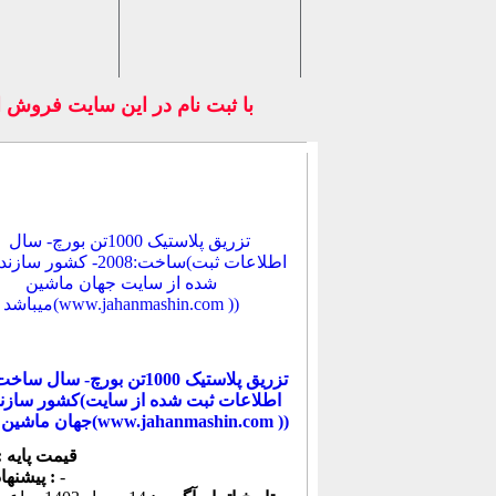
با ثبت نام در اين سايت فروش اجنا
کشور سازنده:چین(اطلاعات 
جهان ماشین میباشد(www.jahanmashin.com ))
قیمت پایه :
-
پیشنهاد كنونی :