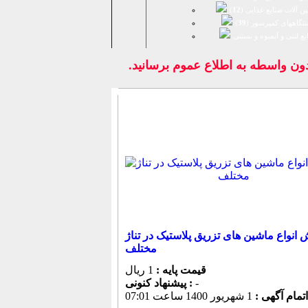
ن آلات صنایع غذایی (
12
)
تگاههای کمپرسور (
39
)
يع لبنی و آبمیوه و بستنی
واسطه به اطلاع عموم برسانيد.
انواع ماشین های تزریق پلاستیک در تناژ
مختلف
قیمت پایه :
1 ریال
-
پیشنهاد كنونی :
اتمام آگهی :
1 شهريور 1400 ساعت 07:01