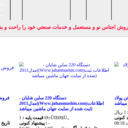
ماشی
دس
صنا
وش اجناس نو و مستعمل و خدمات صنعتي خود را راحت و بدون 
گاه 250 تن پولاد (اطلاعات ثبت شده از سایت
دستگاه 220 ساین شایان -
فروش 
مدل2011((Www.jahanmashin.com)اطلاعات
ثبت شده از سایت جهان ماشین میباشد)
1 ریال
1 Ø±ÛŒØ§Ù„
قیمت پایه :
-
پیشنهاد كنونی :
تاریخ 