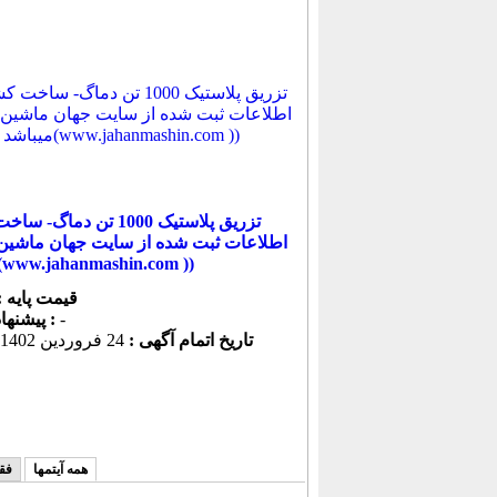
تزریق پلاستیک 1000 تن دماگ
میباشد(www.jahanmashin.com ))
قیمت پایه :
-
پیشنهاد كنونی :
تاریخ اتمام آگهی :
همه آیتمها
فق