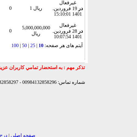
غیرفعال
1 ریال
0
در
19 فروردين.
1401 15:10:01
غیرفعال
5,000,000,000
0
در
28 فروردين.
ریال
1401 10:07:54
آیتم های هر صفحه:
10
|
25
|
50
|
100
شماره تماس: 00984132858296 - 00984132858297- 00984132858298 - 00989147772830 - 00989141170307 -
صفحه اصلی
|
درج 