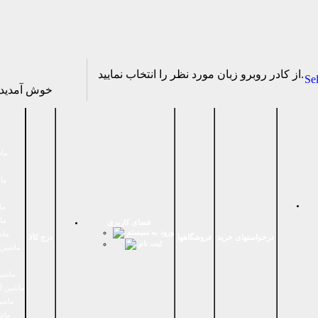
از كادر روبرو زبان مورد نظر را انتخاب نماييد.
Se
خوش آمدی
ماش
ماش
ما
ما
فضای كاربری
ورود به سیستم
ماش
درخواستهای خرید
فروشگاهها
درج کالا
ثبت نام
ماشين 
ماشین
ماشین آ
ماشین
ماش