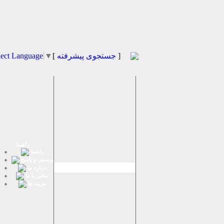
]
جستجوی پیشرفته
[
▼
lect Language
راهنما
راهنما
پرسش و پاسخ
درباره ما
تماس با ما
هزینه ها