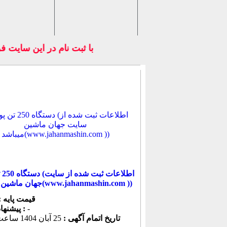
با ثبت نام در اين سايت فر
دست
جهان ماشین میباشد(www.jahanmashin.com ))
قیمت پایه :
-
پیشنهاد كنونی :
تاریخ اتمام آگهی :
25 آبان 1404 ساعت 08:18