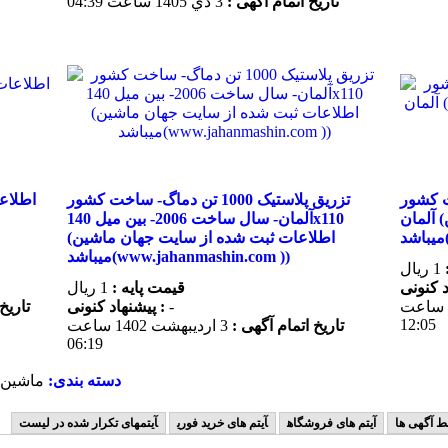
تاریخ اتمام آگهی :
3 دي 1405 ساعت 04:39
- ساخت کشور
تزریق پلاستیک 1000 تن دماگ- ساخت کشور
آلمان (اطلاعات ثبت شده از سایت جهان ماشین
آلمان- سال ساخت 2006- بین میل 140x110
(اطلاعات ثبت شده از سایت جهان ماشین
میباشد(www.jahanmashin.com ))
1 ریال
قیمت پایه :
1 ریال
24 فروردين 1402 ساعت
-
پیشنهاد كنونی :
تاریخ
12:05
تاریخ اتمام آگهی :
3 ارديبهشت 1402 ساعت
06:19
دسته بندی:
ماشين آ
ط آگهی ها
آیتم های فروشگاه
آیتم های خرید فوری
آیتمهای تکرار شده در لیست