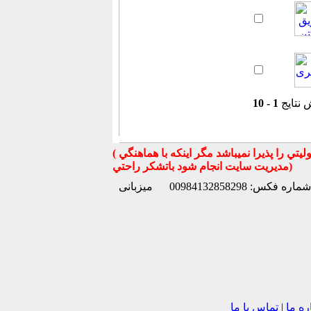
 نتایج
1 - 10
( تذكر مهم : به استحضار تمامي كاربران عزيز ميرساند كه سايت جهان ماشين در قبال معامله بين كاربران هيچ مسوليتي را پذيرا نميباشد مگر اينكه با هماهنگي
مديريت سايت انجام شود باتشكر راحتي)
شماره فکس: 00984132858298
میزبانی
ره ما
|
تماس با ما