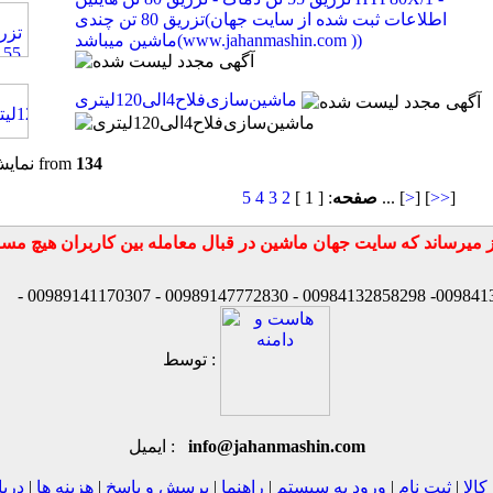
تزریق 80 تن چندی(اطلاعات ثبت شده از سایت جهان
ماشین میباشد(www.jahanmashin.com ))
ماشین‌سازی‌فلاح‌4الی120لیتری
134
from
نمایش
]
>>
] [
>
... [
صفحه
: [ 1 ]
2
3
4
5
توسط :
info@jahanmashin.com
ایمیل :
کالا
|
ثبت نام
|
ورود به سیستم
|
راهنما
|
پرسش و پاسخ
|
هزینه ها
|
دربا