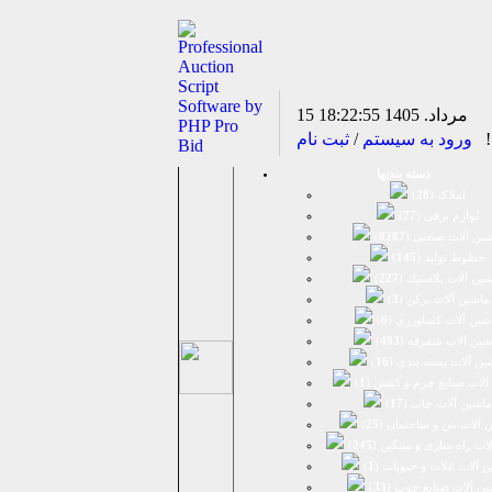
15 مرداد. 1405
18:22:55
د!
ورود به سیستم
/
ثبت نام
دسته بندیها
املاک (
28
)
لوازم برقی (
77
)
ين آلات صنعتی (
8287
)
خطوط تولید (
145
)
ين آلات پلاستيك (
227
)
ماشين آلات پرکن (
3
)
شين آلات كشاورزي (
6
)
شين آلات متفرقه (
493
)
ين آلات بسته بندي (
16
)
آلات صنایع چرم و کفش (
1
)
ماشین آلات چاپ (
17
)
 آلات بتن و ساختمان (
25
)
لات راه سازی و سنگین (
245
)
 آلات غلات و حبوبات (
1
)
ین آلات صنایع چوب (
33
)