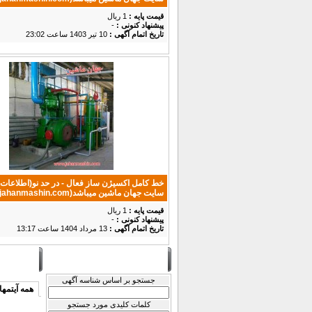
قیمت پایه :
1 ریال
پیشنهاد كنونی :
-
تاریخ اتمام آگهی :
10 تير 1403 ساعت 23:02
خط کامل اکسیژن ساز فعال - در حد نو(اطلاعات 
سایت جهان ماشین میباشد(www.jahanmashin.com ))
قیمت پایه :
1 ریال
پیشنهاد كنونی :
-
تاریخ اتمام آگهی :
13 مرداد 1404 ساعت 13:17
Filter Results
دسته بندی:
جستجو بر اساس شناسه آگهی
همه آیتمها
کلمات کلیدی مورد جستجو