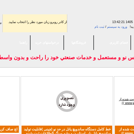
13:42:22
از كادر روبرو زبان مورد نظر را انتخاب نماييد.
▼
ید!
ورود به سیستم
/
ثبت نام
فضای كاربری
فروشگاهها
درخواستهای خرید
راهنما
 نو و مستعمل و خدمات صنعتي خود را راحت و بدون واسطه به
بت شده از
خط کامل دستگاه ساندویچ پانل در حد نو (چینی )قابلیت تولید
اچ صاف کن
ساندویچ پانل پلی استایرن و پشم سنگ.(اطلاعات ثبت شده