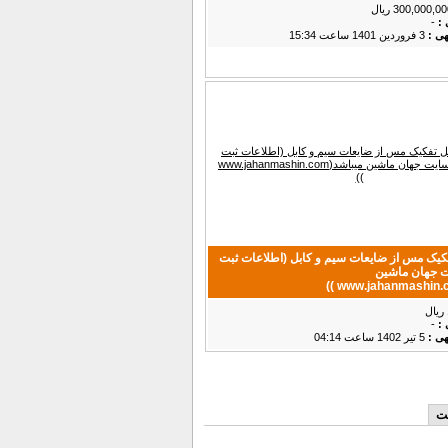
 :
-
هی :
3 فروردين 1401 ساعت 15:34
یک مس از ضایعات سیم و کابل (اطلاعات ثبت
ت جهان ماشین
 :
-
هی :
5 تير 1402 ساعت 04:14
ست