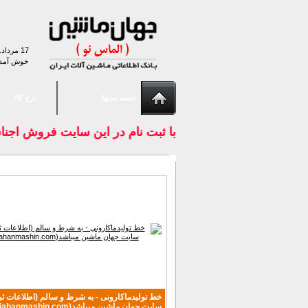
17 مرداد. 1405
خوش آمد
دسته بندیها
درج کالا
با ثبت نام در اين سايت فروش اجناس
خط تولیدماکارونی - به شرط و سالم (اطلاعات ث
سایت جهان ماشین میباشد(www.jahanmashin.com ))