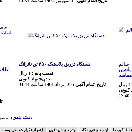
تاریخ اتمام آگهی :
5 شهريور 1402 ساعت 14:33
تا
 وی ام 368تن - 2007 - سالم (اطلاعات ثبت شده
دستگاه تزریق پلاستیک ۲۵۰ تن نانرانگ
ماشین
قیمت پایه :
1 ریال
-
پیشنهاد كنونی :
1 ریال
تاریخ اتمام آگهی :
29 مرداد 1401 ساعت 04:43
تا
دسته بندی:
ماشين
فقط آگهی ها
آیتم های فروشگاه
آیتم های خرید فوری
آیتمهای تکرار شده در لیست