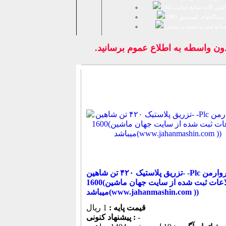
شین آلات صنایع غذایی (
12
)
دستگاههای کمپرسور (
39
)
نايع لبنی و آبمیوه و بستنی
 بدون واسطه به اطلاع عموم برسانيد.
تزریق پلاستیک ۴۲۰ تن شاهین- -Plc میکروارمن
1600(اطلاعات ثبت شده از سایت جهان ماشین
میباشد(www.jahanmashin.com ))
قیمت پایه :
1 ریال
-
پیشنهاد كنونی :