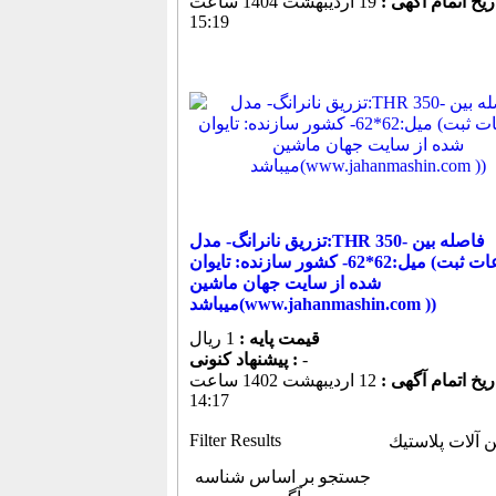
ریخ اتمام آگهی :
19 ارديبهشت 1404 ساعت
15:19
تزریق نانرانگ- مدل:THR 350- فاصله بین
میل:62*62- کشور سازنده: تایوان (اطلاعات ثبت
شده از سایت جهان ماشین
میباشد(www.jahanmashin.com ))
قیمت پایه :
1 ریال
-
پیشنهاد كنونی :
ریخ اتمام آگهی :
12 ارديبهشت 1402 ساعت
14:17
Filter Results
 آلات پلاستيك
جستجو بر اساس شناسه