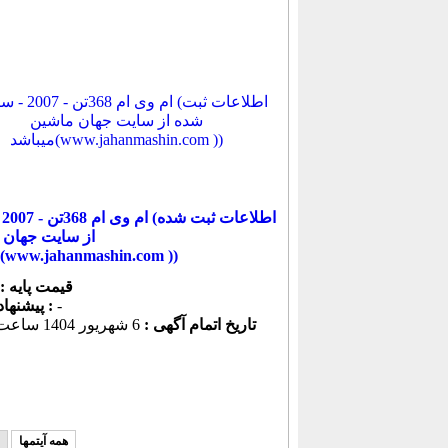
ام
از سایت جهان 
میباشد(www.jahanmashin.com ))
قیمت پایه :
-
پیشنهاد كنونی :
تاریخ اتمام آگهی :
6 شهريور 1404 ساعت 13:40
همه آیتمها