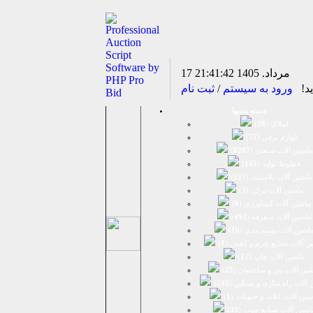
17 مرداد. 1405
21:41:43
ید!
ورود به سیستم
/
ثبت نام
دسته بندیها
املاک (
28
)
لوازم برقی (
77
)
ماشين آلات صنعتی (
8287
)
خطوط تولید (
145
)
ماشين آلات پلاستيك (
227
)
ماشين آلات پرکن (
3
)
ماشين آلات كشاورزي (
6
)
ماشين آلات متفرقه (
493
)
اشين آلات بسته بندي (
16
)
ن آلات صنایع چرم و کفش (
1
)
ماشین آلات چاپ (
17
)
ین آلات بتن و ساختمان (
25
)
 آلات راه سازی و سنگین (
245
)
شین آلات غلات و حبوبات (
1
)
اشین آلات صنایع چوب (
33
)